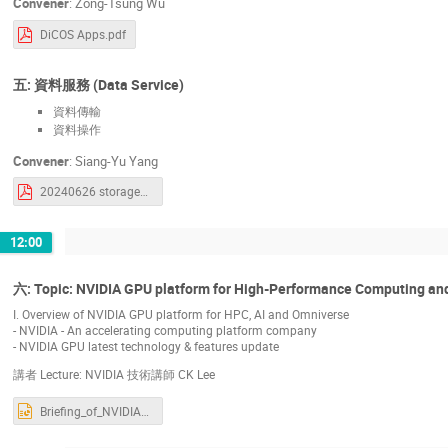
Convener
:
Zong-Tsung Wu
DiCOS Apps.pdf
五: 資料服務 (Data Service)
資料傳輸
資料操作
Convener
:
Siang-Yu Yang
20240626 storage_data_transfer.pdf
12:00
六: Topic: NVIDIA GPU platform for High-Performance Computing an
I. Overview of NVIDIA GPU platform for HPC, AI and Omniverse
- NVIDIA - An accelerating computing platform company
- NVIDIA GPU latest technology & features update
講者 Lecture: NVIDIA 技術講師 CK Lee
Briefing_of_NVIDIA_SDKs_in_NCKU_0626.pptx