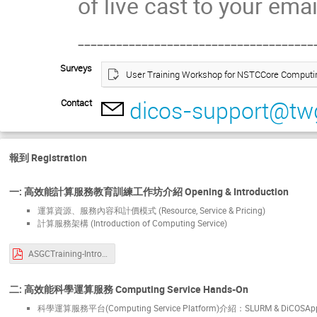
of live cast to your ema
-------------------------------------
Surveys
User Training Workshop for NSTCCore Computin
dicos-support@twg
Contact
報到 Registration
一: 高效能計算服務教育訓練工作坊介紹 Opening & Introduction
運算資源、服務內容和計價模式 (Resource, Service & Pricing)
計算服務架構 (Introduction of Computing Service)
ASGCTraining-Intro-20240626.pdf
二: 高效能科學運算服務 Computing Service Hands-On
科學運算服務平台(Computing Service Platform)介紹：SLURM & DiCOSAp