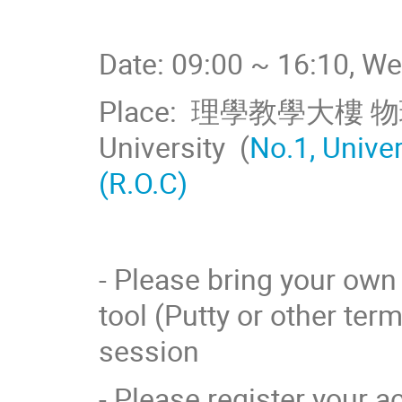
Date: 09:00 ~ 16:10, W
Place: 理學教學大樓 物理系 
University (
No.1, Univer
(R.O.C)
- Please bring your own 
tool (Putty or other term
session
- Please register your 