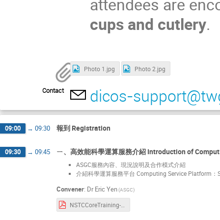
attendees are enc
cups and cutlery
.
Photo 1.jpg
Photo 2.jpg
dicos-support@twg
Contact
報到 Registration
09:00
→
09:30
ㄧ、高效能科學運算服務介紹 Introduction of Computing 
09:30
→
09:45
ASGC服務內容、現況說明及合作模式介紹
介紹科學運算服務平台 Computing Service Platform
Convener
:
Dr
Eric Yen
(ASGC)
NSTCCoreTraining-Overview-20251025.pdf