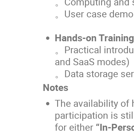
。Computing and st
。User case demon
Hands-on Trainin
。Practical introd
and SaaS modes)
。Data storage ser
Notes
The availability of
participation is st
for either
“In-Pers