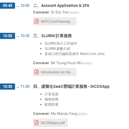
二、Account Application & 2FA
09:45
→
10:00
Convener
:
Dr
Eric Yen
(ASGC)
NSTCCoreTraining-Access-20251025.pdf
三、SLURM 計算服務
10:00
→
10:30
SLURM 執行工作操作
SLURM 參數介紹
多核心程式編程及操作 Multi-Core Jobs
Convener
:
Mr
Tsung-Hsun Wu
(ASGC)
Introduction on Slurm Job Submission.pdf
四、虛擬化SaaS雲端計算服務 - DiCOSApp
10:30
→
11:00
計算資源
服務架構
軟體部署
Convener
:
Ms
Mandy Yang
(ASGC)
DiCOSApps.pdf