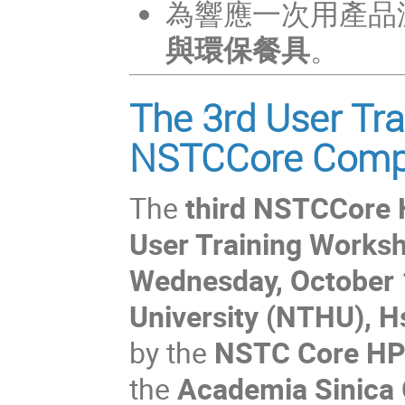
為響應一次用產品
與環保餐具
。
The 3rd User Tr
NSTCCore Compu
The
third NSTCCore
User Training Works
Wednesday, October 
University (NTHU), H
by the
NSTC Core HPC
the
Academia Sinica