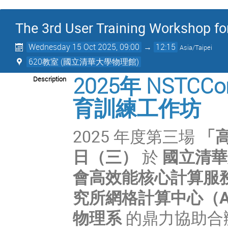
The 3rd User Training Workshop f
Wednesday 15 Oct 2025, 09:00
→
12:15
Asia/Taipei
620教室 (國立清華大學物理館)
2025年 NST
Description
育訓練工作坊
2025
年度第三場
「
日（三）
於
國立清華
會高效能核心計算服
究所網格計算中心（
物理系
的鼎力協助合