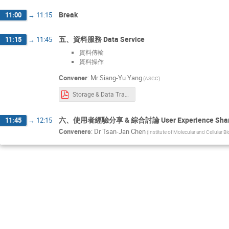
Break
11:00
→
11:15
五、資料服務 Data Service
11:15
→
11:45
資料傳輸
資料操作
Convener
:
Mr
Siang-Yu Yang
(ASGC)
Storage & Data Transfer Service.pdf
六、使用者經驗分享 & 綜合討論 User Experience Sharing
11:45
→
12:15
Conveners
:
Dr
Tsan-Jan Chen
(Institute of Molecular and Cellular B