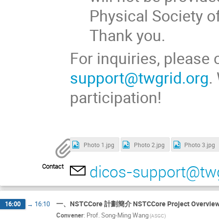
Physical Society o
Thank you.
For inquiries, please
support@twgrid.org
.
participation!
Photo 1.jpg
Photo 2.jpg
Photo 3.jpg
dicos-support@twg
Contact
一、NSTCCore 計劃簡介 NSTCCore Project Overvie
16:00
→
16:10
Convener
:
Prof.
Song-Ming Wang
(ASGC)