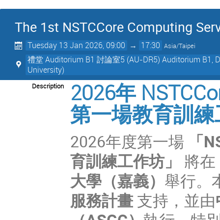
The 1st NSTCCore Computing Servi
Tuesday 13 Jan 2026, 09:00
→
17:30
Asia/Taipei
禮堂 Auditorium B1 討論室5 (AU-DR5) Auditorium B1,
University)
2026年 NST
Description
第一場教育訓練
2026
年度第一場
「
N
育訓練工作坊
」
將在
大學（嘉義）
舉行。
服務計畫
支持，並由
（
ASGC
）
執行，特