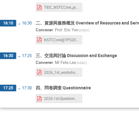
TIDC_NSTCCore_jan26 1.pdf
二、資源與服務概況 Overview of Resources and Serv
16:10
→
16:30
Convener
:
Prof.
Eric Yen
(ASGC)
NSTCCore@TPS2026-20260113.pdf
三、交流與討論 Discussion and Exchange
16:30
→
17:25
Convener
:
Mr
Felix Lee
(ASGC)
2026_1st_workshop.pdf
四、問卷調查 Questionnaire
17:25
→
17:30
2026-1st-Questionnaire(1).pdf