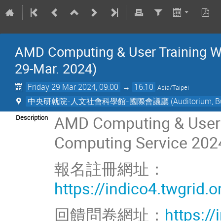
AMD Computing & User Training W
29-Mar. 2024)
Friday 29 Mar 2024, 09:00
→
16:10
Asia/Taipei
中央研就院-人文社會科學館-國際會議廳 (Auditorium, Building of
AMD Computing & User 
Description
Computing Service 202
報名註冊網址：
https://indico4.twgrid.
回饋問卷網址：
https:/