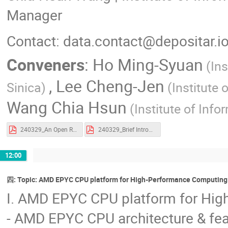
Manager
Contact: data.contact@depositar.i
Conveners
:
Ho Ming-Syuan
(In
,
Lee Cheng-Jen
Sinica)
(Institute
Wang Chia Hsun
(Institute of Inf
240329_An Open Repository for FAIR Data — Introduction to depositar.pdf
240329_Brief Introduction to Research data management _EN.pdf
12:00
四: Topic: AMD EPYC CPU platform for High-Performance Computing
I. AMD EPYC CPU platform for Hi
- AMD EPYC CPU architecture & fea