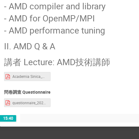
- AMD compiler and library
- AMD for OpenMP/MPI
- AMD performance tuning
II. AMD Q & A
講者 Lecture: AMD技術講師
Academia Sinica_HPC workshop.pdf
問卷調查 Questionnaire
questionnaire_20240329.pdf
15:40