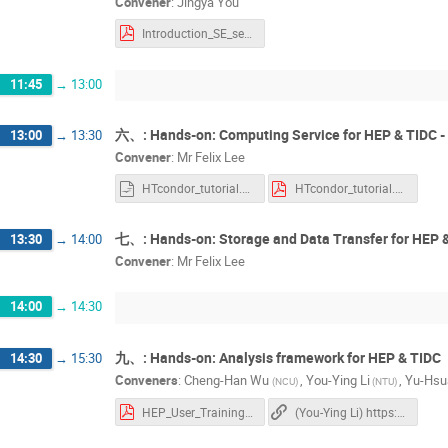
Convener
:
Jingya You
Introduction_SE_service.pdf
11:45
→
13:00
六、: Hands-on: Computing Service for HEP & TIDC -
13:00
→
13:30
Convener
:
Mr
Felix Lee
HTcondor_tutorial.odp
HTcondor_tutorial.pdf
七、: Hands-on: Storage and Data Transfer for HEP 
13:30
→
14:00
Convener
:
Mr
Felix Lee
14:00
→
14:30
九、: Hands-on: Analysis framework for HEP & TIDC
14:30
→
15:30
Conveners
:
Cheng-Han Wu
,
You-Ying Li
,
Yu-Hsu
(NCU)
(NTU)
HEP_User_Training_Workshop.pdf
(You-Ying Li) https://wirehaired-joggers-856.notion.site/HEP-User-Training-Workshop-95cba937e7cd4caaa3e1ad18f5d77e84?pvs=4