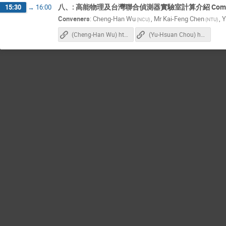
八、: 高能物理及台灣聯合偵測器實驗室計算介紹 Computing S
15:30
→
16:00
Conveners
:
Cheng-Han Wu
,
Mr
Kai-Feng Chen
,
Y
(NCU)
(NTU)
(Cheng-Han Wu) https://github.com/chw1207/RDataFrame-for-HEP-TIDC
(Yu-Hsuan Chou) https://github.com/yu-hsuan330/coffea-tutorial/tree/main