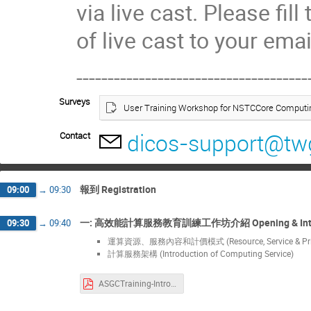
via live cast. Please fil
of live cast to your ema
-------------------------------------
Surveys
User Training Workshop for NSTCCore Computin
dicos-support@twg
Contact
報到 Registration
09:00
→
09:30
一: 高效能計算服務教育訓練工作坊介紹 Opening & Intro
09:30
→
09:40
運算資源、服務內容和計價模式 (Resource, Service & Pric
計算服務架構 (Introduction of Computing Service)
ASGCTraining-Intro-20240626.pdf