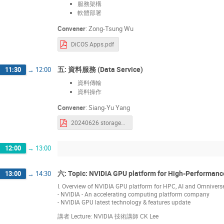
服務架構
軟體部署
Convener
:
Zong-Tsung Wu
DiCOS Apps.pdf
五: 資料服務 (Data Service)
11:30
→
12:00
資料傳輸
資料操作
Convener
:
Siang-Yu Yang
20240626 storage_data_transfer.pdf
12:00
→
13:00
六: Topic: NVIDIA GPU platform for High-Performan
13:00
→
14:30
I. Overview of NVIDIA GPU platform for HPC, AI and Omnivers
- NVIDIA - An accelerating computing platform company
- NVIDIA GPU latest technology & features update
講者 Lecture: NVIDIA 技術講師 CK Lee