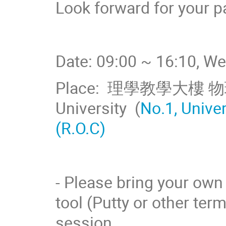
Look forward for your pa
Date: 09:00 ~ 16:10, W
Place: 理學教學大樓 物理系 
University (
No.1, Univer
(R.O.C)
- Please bring your own 
tool (Putty or other term
session