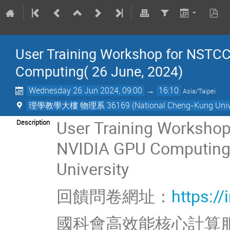
User Training Workshop for NSTC
Computing( 26 June, 2024)
Wednesday 26 Jun 2024, 09:00
→
16:10
Asia/Taipei
理學教學大樓 物理系 36169 (National Cheng-Kung Unive
User Training Worksho
Description
NVIDIA GPU Computing 
University
回饋問卷網址：
https:/
國科會高效能核心計算