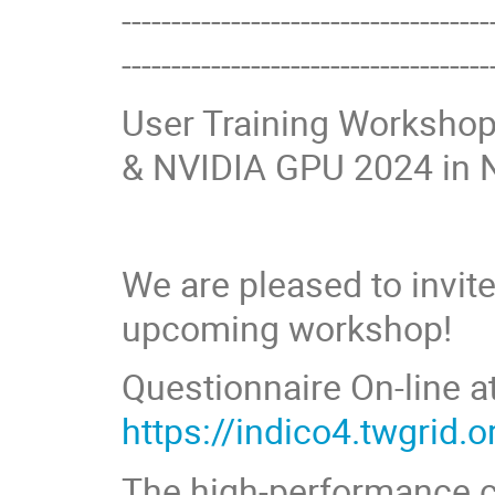
-------------------------------------
-------------------------------------
User Training Worksho
& NVIDIA GPU 2024 in N
We are pleased to invite
upcoming workshop!
Questionnaire On-line at
https://indico4.twgrid.
The high-performance c