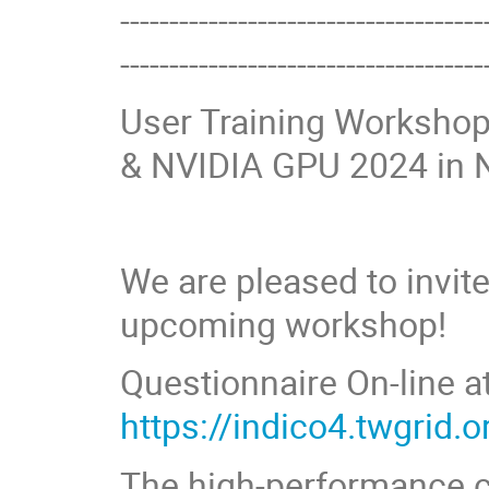
-------------------------------------
-------------------------------------
User Training Worksho
& NVIDIA GPU 2024 in N
We are pleased to invite
upcoming workshop!
Questionnaire On-line at
https://indico4.twgrid.
The high-performance c