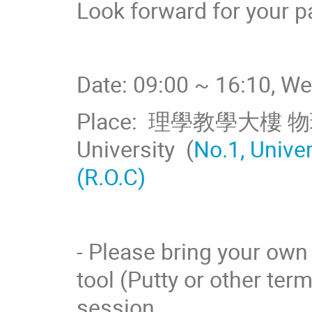
Look forward for your pa
Date: 09:00 ~ 16:10, W
Place: 理學教學大樓 物理系 
University (
No.1, Univer
(R.O.C)
- Please bring your own 
tool (Putty or other term
session