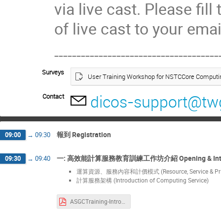
via live cast. Please fil
of live cast to your ema
-------------------------------------
Surveys
User Training Workshop for NSTCCore Computin
dicos-support@twg
Contact
報到 Registration
09:00
→
09:30
一: 高效能計算服務教育訓練工作坊介紹 Opening & Intro
09:30
→
09:40
運算資源、服務內容和計價模式 (Resource, Service & Pric
計算服務架構 (Introduction of Computing Service)
ASGCTraining-Intro-20240626.pdf