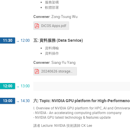
服務架構
軟體部署
Convener
:
Zong-Tsung Wu
DiCOS Apps.pdf
五: 資料服務 (Data Service)
11:30
→
12:00
資料傳輸
資料操作
Convener
:
Siang-Yu Yang
20240626 storage_data_transfer.pdf
12:00
→
13:00
六: Topic: NVIDIA GPU platform for High-Performan
13:00
→
14:30
I. Overview of NVIDIA GPU platform for HPC, AI and Omnivers
- NVIDIA - An accelerating computing platform company
- NVIDIA GPU latest technology & features update
講者 Lecture: NVIDIA 技術講師 CK Lee