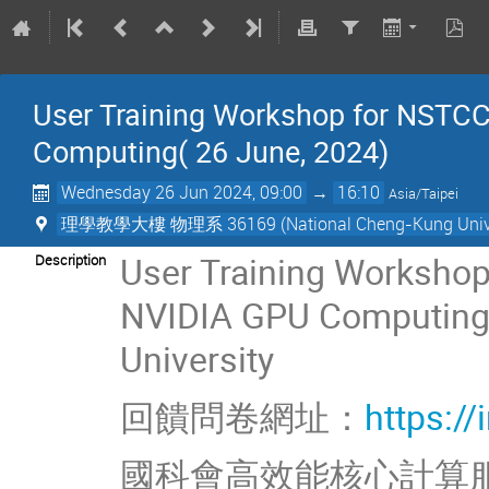
User Training Workshop for NSTC
Computing( 26 June, 2024)
Wednesday 26 Jun 2024, 09:00
→
16:10
Asia/Taipei
理學教學大樓 物理系 36169 (National Cheng-Kung Unive
User Training Worksho
Description
NVIDIA GPU Computing 
University
回饋問卷網址：
https:/
國科會高效能核心計算