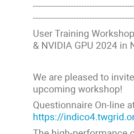
-------------------------------------
-------------------------------------
User Training Worksho
& NVIDIA GPU 2024 in N
We are pleased to invite
upcoming workshop!
Questionnaire On-line at
https://indico4.twgrid.
The high-performance c