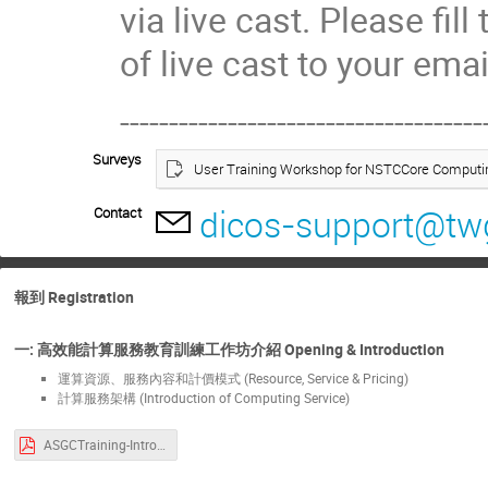
via live cast. Please fil
of live cast to your ema
-------------------------------------
Surveys
User Training Workshop for NSTCCore Computin
dicos-support@twg
Contact
報到 Registration
一: 高效能計算服務教育訓練工作坊介紹 Opening & Introduction
運算資源、服務內容和計價模式 (Resource, Service & Pricing)
計算服務架構 (Introduction of Computing Service)
ASGCTraining-Intro-20240626.pdf