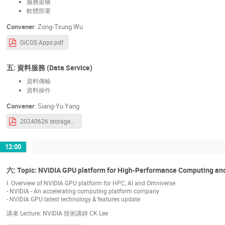
服務架構
軟體部署
Convener
:
Zong-Tsung Wu
DiCOS Apps.pdf
五: 資料服務 (Data Service)
資料傳輸
資料操作
Convener
:
Siang-Yu Yang
20240626 storage_data_transfer.pdf
12:00
六: Topic: NVIDIA GPU platform for High-Performance Computing an
I. Overview of NVIDIA GPU platform for HPC, AI and Omniverse
- NVIDIA - An accelerating computing platform company
- NVIDIA GPU latest technology & features update
講者 Lecture: NVIDIA 技術講師 CK Lee