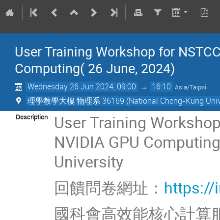
User Training Workshop for NSTC
Computing( 26 June, 2024)
Wednesday 26 Jun 2024, 09:00
→
16:10
Asia/Taipei
理學教學大樓 物理系 36169 (National Cheng-Kung Unive
User Training Worksho
Description
NVIDIA GPU Computing 
University
回饋問卷網址：
https:/
國科會高效能核心計算