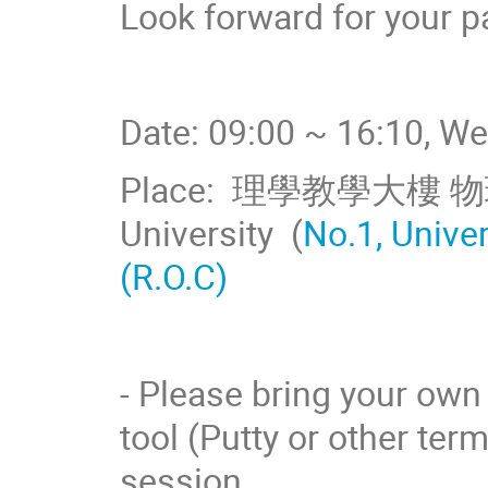
Look forward for your pa
Date: 09:00 ~ 16:10, W
Place: 理學教學大樓 物理系 
University (
No.1, Univer
(R.O.C)
- Please bring your own 
tool (Putty or other term
session