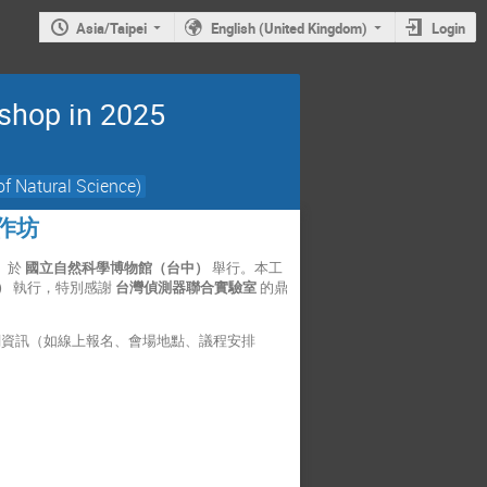
Asia/Taipei
English (United Kingdom)
Login
shop in 2025
atural Science)
工作坊
）
於
國立自然科學博物館
（台中）
舉行。本工
）
執行，特別感謝
台灣偵測器聯合實驗室
的鼎
關資訊（如線上報名、會場地點、議程安排