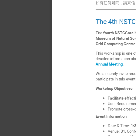
如有任何疑問，請來信
The 4th NSTCC
The
fourth NSTCCore 
Museum of Natural Sc
Grid Computing Centr
This workshop is
one o
detailed information a
Annual Meeting
.
We sincerely invite res
participate in this event
Workshop Objectives
Facilitate effect
User Requiremen
Promote cross-di
Event Information
Date & Time:
1:
Venue: B1, Conf