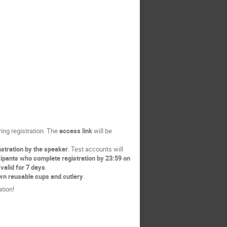
ing registration. The
access link
will be
nstration by the speaker
. Test accounts will
cipants who complete registration by 23:59 on
valid for
7 days
.
own reusable cups and cutlery
.
ation!