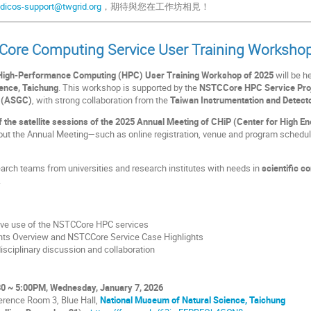
dicos-support@twgrid.org
，期待與您在工作坊相見！
ore Computing Service User Training Workshop
High-Performance Computing (HPC) User Training Workshop of 2025
will be h
ience
, Taichung
. This workshop is supported by the
NSTCCore HPC Service Pro
e (ASGC)
, with strong collaboration from the
Taiwan Instrumentation and Detect
f the satellite sessions of the 2025 Annual Meeting of CHiP (Center for High 
bout the Annual Meeting—such as online registration, venue and program schedu
earch teams from universities and research institutes with needs in
scientific c
.
ive use of the
NSTCCore HPC services
ts Overview and NSTCCore Service Case Highlights
sciplinary discussion and collaboration
30 ~ 5:00PM, Wednesday, January 7, 2026
erence Room 3, Blue Hall,
National Museum of Natural Science
, Taichung