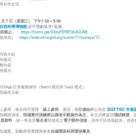
與合作交流
 1 月 7 日（星期三） 下午1:30 ~ 5:00
自然科學博物館
必可飛劇場 B1 藍廳
日前截止
）
：
https://forms.gle/63iryFEPBFQk4GCN8
開放填寫）：
https://indico4.twgrid.org/event/71/surveys/12
內容介紹
作模式
務內容
例展示
iCOSApp 計算服務操作（Batch 模式與 SaaS 模式）
與操作示範
上參與，報名時可選擇「
線上參與
」選項；相關
連結
將公布於
2025 TIDC 年
的網路環境，
現場實作演練將以講者示範操作為主
。本次仍將提供
測試帳號
，
人員資料
，統一寄送至
報名者
所填寫之
電子郵件信箱
；另亦可於現場提供，供與
品減量，鼓勵所有實體與會者
自備環保杯與環保餐具
。