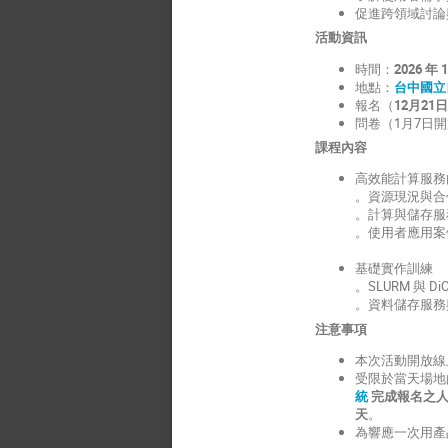
促進跨領域討論
活動資訊
時間：
2026 年
地點：
台中國立
報名（
12月21
問卷（1月7日
課程內容
高效能計算服務
。資源現況與合
。
計算與儲存服
。
使用者應用案
基礎實作訓練
。SLURM 與 D
。資料儲存服務
注意事項
本次活動開放線
受限於當天場地
統
完成報名之
天
。
為響應一次用產