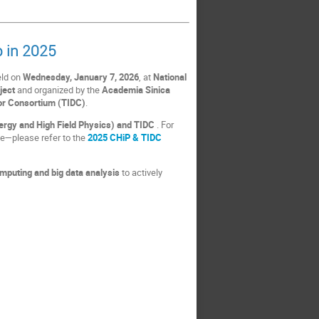
 in 2025
eld on
Wednesday, January 7, 2026
, at
National
ject
and organized by the
Academia Sinica
or Consortium (TIDC)
.
Energy and High Field Physics) and TIDC
. For
le—please refer to the
2025 CHiP & TIDC
omputing and big data analysis
to actively