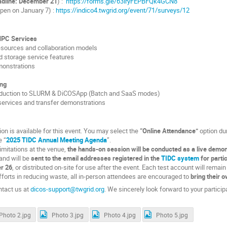
adline: December 21
) :
https://forms.gle/63iryFEPBFQk4GCN8
pen on January 7) :
https://indico4.twgrid.org/event/71/surveys/12
 HPC Services
esources and collaboration models
storage service features
onstrations
ing
roduction to SLURM & DiCOSApp (Batch and SaaS modes)
ervices and transfer demonstrations
ion is available for this event. You may select the
“Online Attendance”
option dur
e “
2025 TIDC Annual Meeting Agenda
”.
imitations at the venue,
the hands-on session will be conducted as a live demo
 and will be
sent to the email addresses registered in the
TIDC system
for parti
r 26
, or distributed on-site for use after the event. Each test account will remain
fforts in reducing waste, all in-person attendees are encouraged to
bring their 
ntact us at
dicos-support@twgrid.org
. We sincerely look forward to your particip
Photo 2.jpg
Photo 3.jpg
Photo 4.jpg
Photo 5.jpg