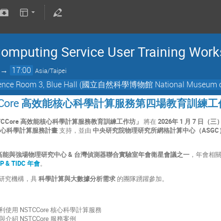
omputing Service User Training Work
→
17:00
Asia/Taipei
e Room 3, Blue Hall (國立自然科學博物館 National Museum of N
STCCore 高效能核心科學計算服務第四場教育訓練
TCCore 高效能核心科學計算服務教育訓練工作坊
」
將在
2026年 1
月
7
日（三
核心科學計算服務計畫
支持，並由
中央研究院物理研究所網格計算中心（
ASGC
高能與強場物理研究中心 & 台灣偵測器聯合實驗室年會衛星會議之一
，年會相
iP & TIDC 年會
。
研究機構，具
科學計算與大數據分析需求
的團隊踴躍參加。
利使用
NSTCCore
核心科學計算服務
紹 NSTCCore 服務案例