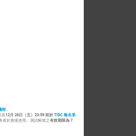
會議程
。
並依
12月 26日（五）23:59 前於
TIDC 報名系
會者於會後使用。測試帳號之
有效期限為 7