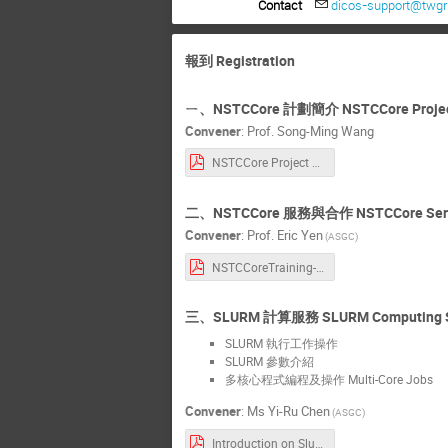
Contact
dicos-support@twgri
報到 Registration
ㄧ、NSTCCore 計劃簡介 NSTCCore Project
Convener
:
Prof.
Song-Ming Wang
NSTCCore Project Overview.pdf
二、NSTCCore 服務與合作 NSTCCore Service
Convener
:
Prof.
Eric Yen
(ASGC)
NSTCCoreTraining-20260107.pdf
三、SLURM 計算服務 SLURM Computing S
SLURM 執行工作操作
SLURM 參數介紹
多核心程式編程及操作 Multi-Core Jobs
Convener
:
Ms
Yi-Ru Chen
(ASGC)
Introduction on Slurm Job Submission.pdf