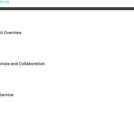
d.org
 Overview
s and Collaboration
ervice