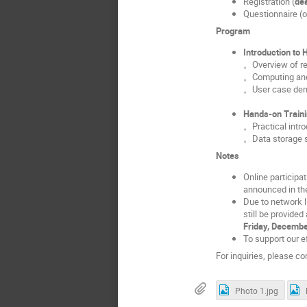
Registration (
de
Questionnaire (o
Program
Introduction to
。
Overview of r
。Computing and 
。User case dem
Hands-on Train
。Practical int
。Data storage s
Notes
Online participat
announced in th
Due to network l
still be provided
Friday, Decembe
To support our e
For inquiries, please co
Photo 1.jpg