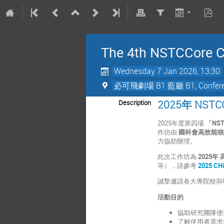
The 4th NSTCCore C
Wednesday 7 Jan 2026, 13:30
必可飛劇場 B1 藍廳 B1, Conferenc
2025年 N
Description
2025
年度第四場
「
NS
作坊由
國科會高效能
力協助辦理。
此次工作坊為
2025年
等），請參考
2025 CH
誠摯邀請各大專院校與
活動目的
協助研究團隊便
了解使用者需求與介