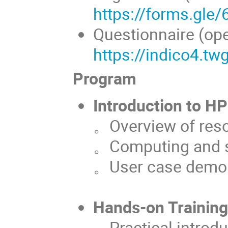
https://forms.gl
Questionnaire (ope
https://indico4.tw
Program
Introduction to H
。
Overview of res
。Computing and st
。User case demon
Hands-on Trainin
。Practical introd