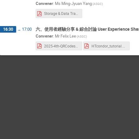
Convener
:
Ms
Ming-Jyuan Yang
(ASGC)
Storage & Data Transfer Service.pdf
六、使用者經驗分享 & 綜合討論 User Experience Sharing
16:30
→
17:00
Convener
:
Mr
Felix Lee
(ASGC)
2025-4th-QRCodes_jan_7th.pdf
HTcondor_tutorial.pdf