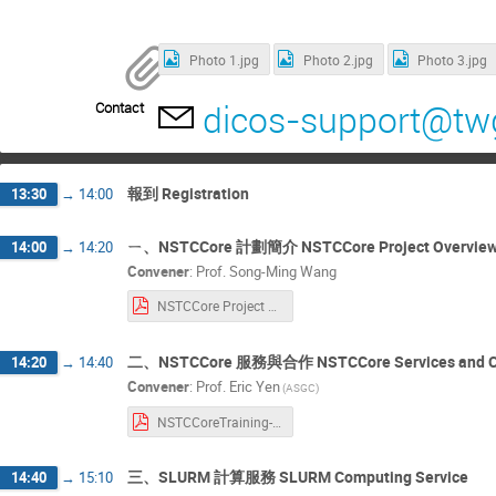
Photo 1.jpg
Photo 2.jpg
Photo 3.jpg
dicos-support@twg
Contact
報到 Registration
13:30
→
14:00
ㄧ、NSTCCore 計劃簡介 NSTCCore Project Overvie
14:00
→
14:20
Convener
:
Prof.
Song-Ming Wang
NSTCCore Project Overview.pdf
二、NSTCCore 服務與合作 NSTCCore Services and Co
14:20
→
14:40
Convener
:
Prof.
Eric Yen
(ASGC)
NSTCCoreTraining-20260107.pdf
三、SLURM 計算服務 SLURM Computing Service
14:40
→
15:10