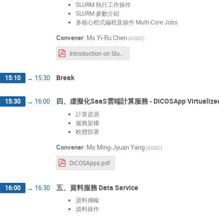
SLURM 執行工作操作
SLURM 參數介紹
多核心程式編程及操作 Multi-Core Jobs
Convener
:
Ms
Yi-Ru Chen
(ASGC)
Introduction on Slurm Job Submission.pdf
Break
15:10
→
15:30
四、虛擬化SaaS雲端計算服務 - DiCOSApp Virtualized Sa
15:30
→
16:00
計算資源
服務架構
軟體部署
Convener
:
Ms
Ming-Jyuan Yang
(ASGC)
DiCOSApps.pdf
五、資料服務 Data Service
16:00
→
16:30
資料傳輸
資料操作