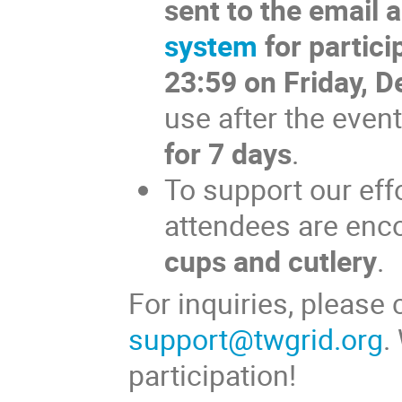
sent to the email 
system
for partici
23:59 on Friday, 
use after the even
for
7 days
.
To support our effo
attendees are enc
cups and cutlery
.
For inquiries, please
support@twgrid.org
.
participation!